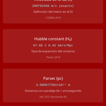
299792458 m/s (exacto)
Definición del metro en el SI
CODATA 2018
Hubble constant (H₀)
67.66 ± 0.42 km/s/Mpc
Tasa de expansión del universo
Planck 2018
Parsec (pc)
3.085677581×10¹⁶ m
Distancia con paralaje de 1 arcosegundo
IAU 2015 Resolution B2